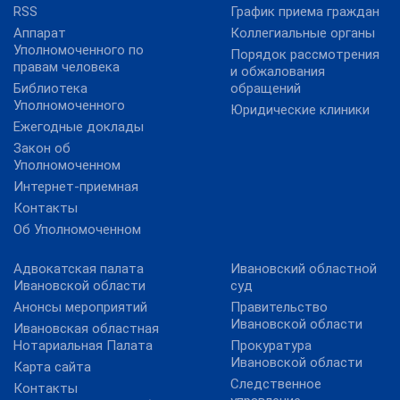
RSS
График приема граждан
Аппарат
Коллегиальные органы
Уполномоченного по
Порядок рассмотрения
правам человека
и обжалования
Библиотека
обращений
Уполномоченного
Юридические клиники
Ежегодные доклады
Закон об
Уполномоченном
Интернет-приемная
Контакты
Об Уполномоченном
Адвокатская палата
Ивановский областной
Ивановской области
суд
Анонсы мероприятий
Правительство
Ивановской области
Ивановская областная
Нотариальная Палата
Прокуратура
Ивановской области
Карта сайта
Следственное
Контакты