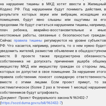
на нарушение тишины в МКД хотят ввести в Жилищный
Кодекс РФ. Под нарушением будут понимать действия, в
результате которых звуки или вибрации, исходящие из
помещения, будут явно слышны или ощутимы за его
пределами. Не будут считаться нарушением тишины, например,
плач ребенка, аварийно-восстановительные и иные
неотложные работы, связанные с безопасностью граждан.
Сейчас
правила тишины
регулируются на уровне субъектов
РФ. Что касается, например, ремонта, то о нем нужно будет
уведомить жителей, разместив объявление в общедоступном
месте. В проекте также предусмотрена обязанность
собственника не допускать причинения ущерба общему
имуществу МКД или имуществу граждан со стороны лиц,
которых он допустил в свое помещение. За нарушение этого
правила собственник понесет солидарную ответственность
вместе с этими лицами. Если проект примут, то за
систематическое (более 2 раз в течение 1 месяца) нарушение
собственников будут штрафовать.
Документ: Проект Федерального закона N 963432-7
(
https://sozd.duma.gov.ru/bill/963432-7
)