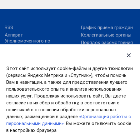
RSS
График приема граждан
Аппарат
Коллегиальные органы
Уполномоченного по
Порядок рассмотрения
правам человека
и обжалования
Библиотека
обращений
Уполномоченного
Юридические клиники
Ежегодные доклады
Этот сайт использует cookie-файлы и другие технологии
(сервисы Яндекс.Метрика и «Спутник»), чтобы помочь
Закон об
Уполномоченном
Вам в навигации, а также для предоставления лучшего
Интернет-приемная
пользовательского опыта и анализа использования
наших услуг. Продолжая использовать сайт, Вы даете
Контакты
согласие на их сбор и обработку, в соответствии с
Об Уполномоченном
политикой в отношении обработки персональных
данных, размещенной в разделе
«Организация работы с
Адвокатская палата
Ивановский областной
персональными данными»
. Вы можете отключить cookie
Ивановской области
суд
в настройках браузера
Анонсы мероприятий
Правительство
Ивановской области
Ивановская областная